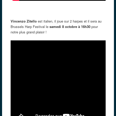
Vincenzo Zitello
est italien, il joue sur 2 harpes et il sera au
Brussels Harp Festival le
samedi 8 octobre à 16h30
pour
notre plus grand plaisir !