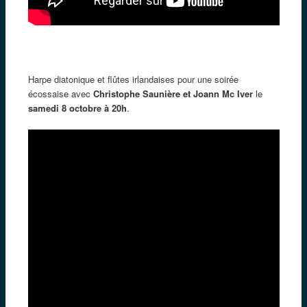
Harpe diatonique et flûtes irlandaises pour une soirée
écossaise avec
Christophe Saunière et Joann Mc Iver
le
samedi 8 octobre à 20h
.