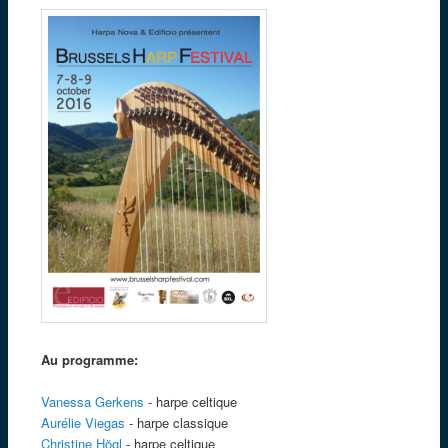
Au programme:
Vanessa Gerkens
- harpe celtique
Aurélie Viegas
- harpe classique
Christine Högl
- harpe celtique