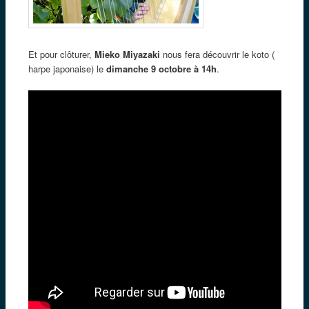
Et pour clôturer,
Mieko Miyazaki
nous fera découvrir le koto (
harpe japonaise) le
dimanche 9 octobre à 14h
.