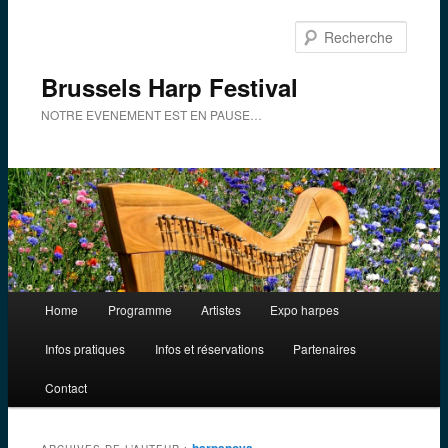
Aller
Aller
au
au
Reche
contenu
contenu
principal
secondaire
Brussels Harp Festival
NOTRE EVENEMENT EST EN PAUSE…
Menu
Home
Programme
Artistes
Expo harpes
principal
Infos pratiques
Infos et réservations
Partenaires
Contact
harpanova