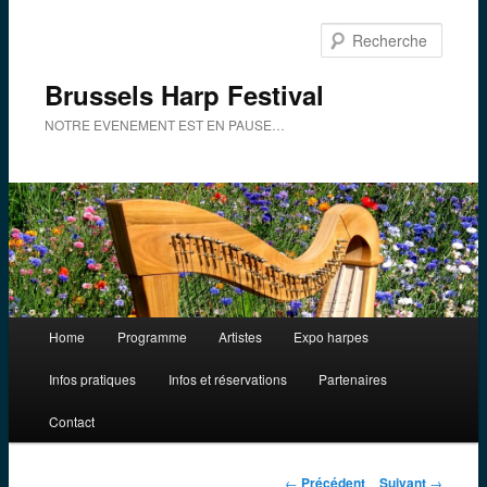
Aller
au
Reche
contenu
principal
Brussels Harp Festival
NOTRE EVENEMENT EST EN PAUSE…
Menu
Home
Programme
Artistes
Expo harpes
principal
Infos pratiques
Infos et réservations
Partenaires
Contact
Navigation
←
Précédent
Suivant
→