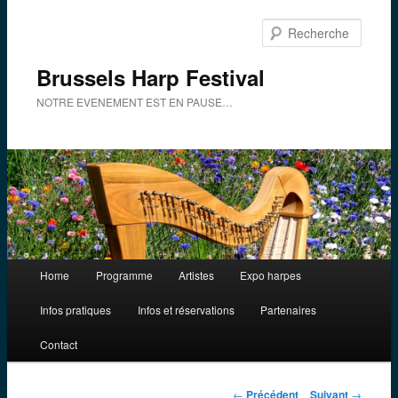
Aller
au
Reche
contenu
principal
Brussels Harp Festival
NOTRE EVENEMENT EST EN PAUSE…
Menu
Home
Programme
Artistes
Expo harpes
principal
Infos pratiques
Infos et réservations
Partenaires
Contact
Navigation
←
Précédent
Suivant
→