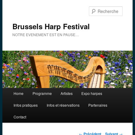
Aller
au
Reche
contenu
principal
Brussels Harp Festival
NOTRE EVENEMENT EST EN PAUSE…
Menu
Home
Programme
Artistes
Expo harpes
principal
Infos pratiques
Infos et réservations
Partenaires
Contact
Navigation
←
Précédent
Suivant
→