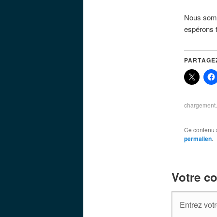
Nous somm
espérons t
PARTAGE
chargemen
Ce contenu 
permalien
.
Votre c