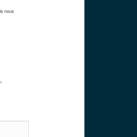
is nous
on