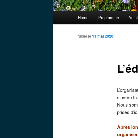
Menu
Home
Programme
Artis
principal
Publié le
11 mai 2020
L’é
L’organisa
s’avère tr
Nous somm
prises d’ic
Après lon
organiser