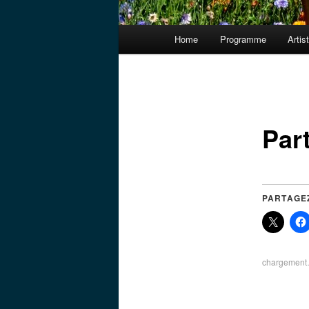
Menu
Home
Programme
Artis
principal
Par
PARTAGE
chargemen