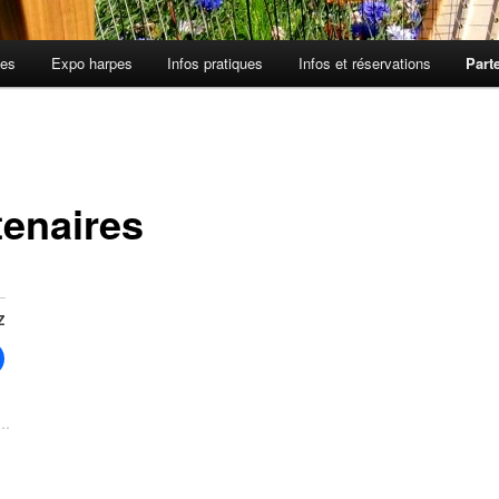
tes
Expo harpes
Infos pratiques
Infos et réservations
Part
tenaires
Z
t…