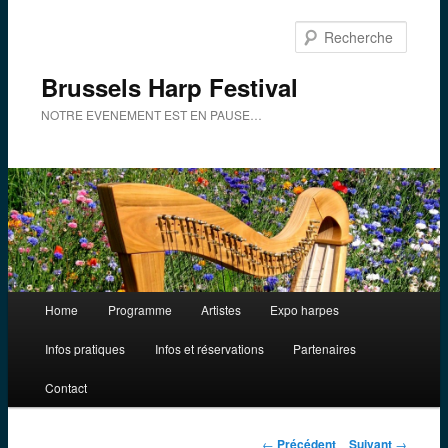
Aller
au
Reche
contenu
principal
Brussels Harp Festival
NOTRE EVENEMENT EST EN PAUSE…
Menu
Home
Programme
Artistes
Expo harpes
principal
Infos pratiques
Infos et réservations
Partenaires
Contact
Navigation
←
Précédent
Suivant
→