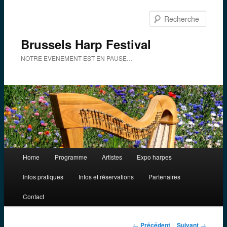
Aller
au
Reche
contenu
principal
Brussels Harp Festival
NOTRE EVENEMENT EST EN PAUSE…
Menu
Home
Programme
Artistes
Expo harpes
principal
Infos pratiques
Infos et réservations
Partenaires
Contact
Navigation
←
Précédent
Suivant
→