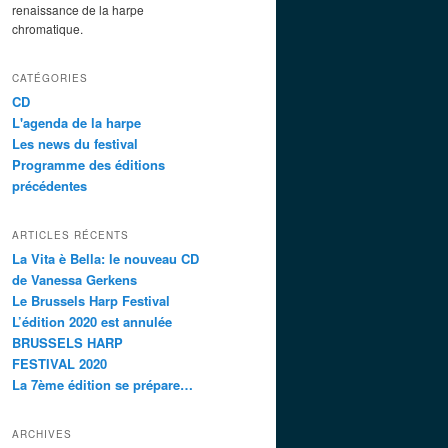
renaissance de la harpe
chromatique.
CATÉGORIES
CD
L'agenda de la harpe
Les news du festival
Programme des éditions
précédentes
ARTICLES RÉCENTS
La Vita è Bella: le nouveau CD
de Vanessa Gerkens
Le Brussels Harp Festival
L’édition 2020 est annulée
BRUSSELS HARP
FESTIVAL 2020
La 7ème édition se prépare…
ARCHIVES