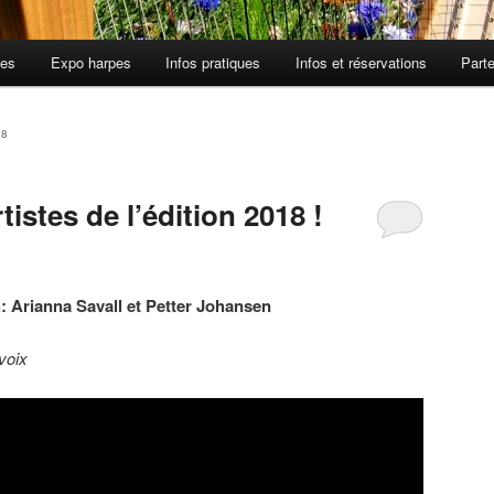
tes
Expo harpes
Infos pratiques
Infos et réservations
Part
18
istes de l’édition 2018 !
: Arianna Savall et Petter Johansen
voix