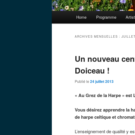
Menu
Home
Programme
Artis
principal
ARCHIVES MENSUELLES :
JUILLE
Un nouveau cent
Doiceau !
Publié le
24 juillet 2013
« Au Grez de la Harpe » est
Vous désirez apprendre la h
de harpe celtique et chromat
L’enseignement de qualité y e