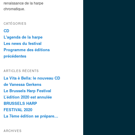
renaissance de la harpe
chromatique.
CATÉGORIES
CD
L'agenda de la harpe
Les news du festival
Programme des éditions
précédentes
ARTICLES RÉCENTS
La Vita è Bella: le nouveau CD
de Vanessa Gerkens
Le Brussels Harp Festival
L’édition 2020 est annulée
BRUSSELS HARP
FESTIVAL 2020
La 7ème édition se prépare…
ARCHIVES