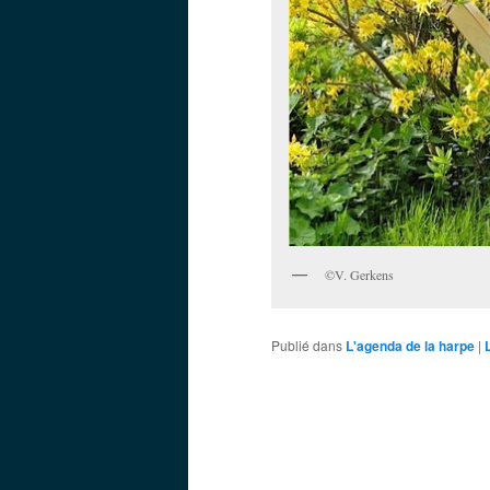
©V. Gerkens
Publié dans
L'agenda de la harpe
|