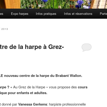
tes
Expo harpes
Infos pratiques
Infos et réservations
Part
T 2013
re de la harpe à Grez-
 LE nouveau centre de la harpe du Brabant Wallon.
arpe ? «
Au Grez de la Harpe » vous propose des
cours
ique pour enfants et adultes.
st donné par
Vanessa Gerkens
: harpiste professionnelle